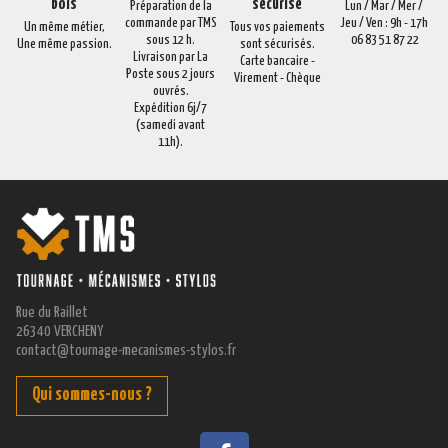
bois
sécurisé
Préparation de la
Lun / Mar / Mer /
commande par TMS
Jeu / Ven : 9h - 17h
Un même métier,
Tous vos paiements
sous 12 h.
06 83 51 87 22
Une même passion.
sont sécurisés.
Livraison par La
Carte bancaire -
Poste sous 2 jours
Virement - Chèque
ouvrés.
Expédition 6j/7
(samedi avant
11h).
Rue du Raillet
26340 VERCHENY
contact@tournage-mecanismes-stylos.fr
Qui sommes-nous ?