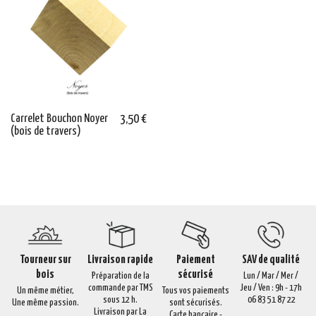
Carrelet Bouchon Noyer
3,50 €
(bois de travers)
Tourneur sur
Livraison rapide
Paiement
SAV de qualité
bois
sécurisé
Préparation de la
Lun / Mar / Mer /
commande par TMS
Jeu / Ven : 9h - 17h
Un même métier,
Tous vos paiements
sous 12 h.
06 83 51 87 22
Une même passion.
sont sécurisés.
Livraison par La
Carte bancaire -