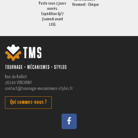
Poste sous 2 jours
Virement - Chèque
ouvrés.
Expédition 6j/7
(samedi avant
11h).
Rue du Raillet
26340 VERCHENY
contact@tournage-mecanismes-stylos.fr
Qui sommes-nous ?