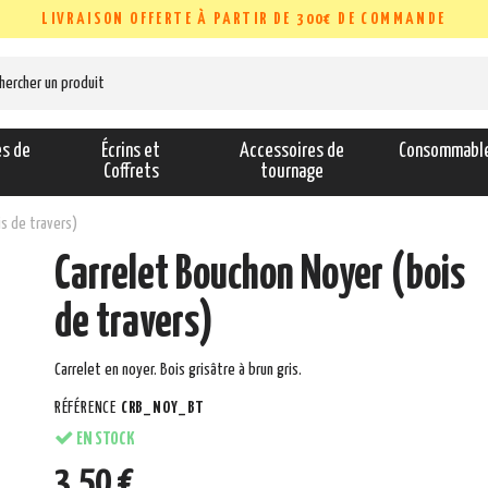
LIVRAISON OFFERTE À PARTIR DE 300€ DE COMMANDE
es de
Écrins et
Accessoires de
Consommabl
s
Coffrets
tournage
s de travers)
Carrelet Bouchon Noyer (bois
de travers)
Carrelet en noyer. Bois grisâtre à brun gris.
RÉFÉRENCE
CRB_NOY_BT
EN STOCK
3,50 €