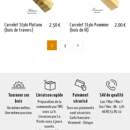
Carrelet Stylo Platane
2,50 €
Carrelet Stylo Pommier
2,00 €
(bois de travers)
(bois de fil)
1
2
Tourneur sur
Livraison rapide
Paiement
SAV de qualité
bois
sécurisé
Préparation de la
Lun / Mar / Mer /
commande par TMS
Jeu / Ven : 9h - 17h
Un même métier,
Tous vos paiements
sous 12 h.
06 83 51 87 22
Une même passion.
sont sécurisés.
Livraison par La
Carte bancaire -
Poste sous 2 jours
Virement - Chèque
ouvrés.