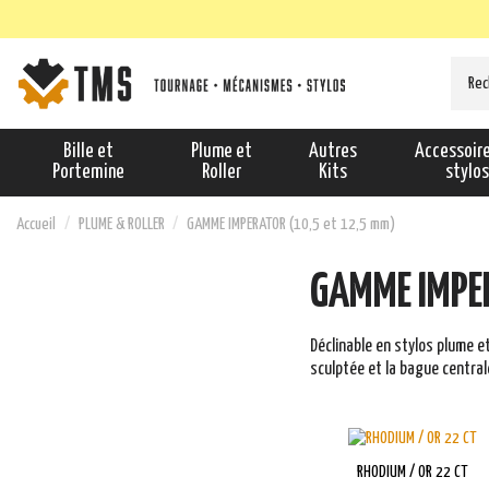
Bille et
Plume et
Autres
Accessoir
Portemine
Roller
Kits
stylo
Accueil
PLUME & ROLLER
GAMME IMPERATOR (10,5 et 12,5 mm)
GAMME IMPER
Déclinable en stylos plume e
sculptée et la bague central
RHODIUM / OR 22 CT