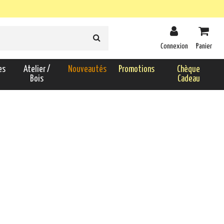
Connexion
Panier
es
Atelier /
Nouveautés
Promotions
Chèque
Bois
Cadeau