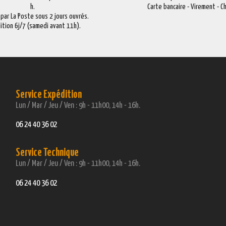
h.
Carte bancaire - Virement - 
 par La Poste sous 2 jours ouvrés.
ition 6j/7 (samedi avant 11h).
Service Expédition
Lun / Mar / Jeu / Ven : 9h - 11h00, 14h - 16h.
06 24 40 36 02
Service Technique
Lun / Mar / Jeu / Ven : 9h - 11h00, 14h - 16h.
06 24 40 36 02