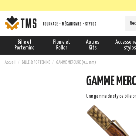
Bille et
Plume et
Autres
Accessoir
Portemine
Roller
Kits
stylo
Accueil
BILLE & PORTEMINE
GAMME MERCURE (9,1 mm)
GAMME MERC
Une gamme de stylos bille pr