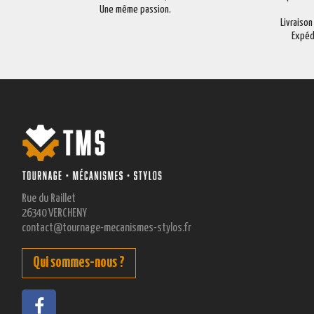
Une même passion.
Livraison
Expéd
Rue du Raillet
26340 VERCHENY
contact@tournage-mecanismes-stylos.fr
Qui sommes-nous ?