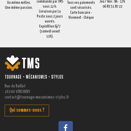
commande par TMS
Jeu / Ven : 9h - 17h
Un même métier,
Tous vos paiements
sous 12 h.
06 83 51 87 22
Une même passion.
sont sécurisés.
Livraison par La
Carte bancaire -
Poste sous 2 jours
Virement - Chèque
ouvrés.
Expédition 6j/7
(samedi avant
11h).
Rue du Raillet
26340 VERCHENY
contact@tournage-mecanismes-stylos.fr
Qui sommes-nous ?