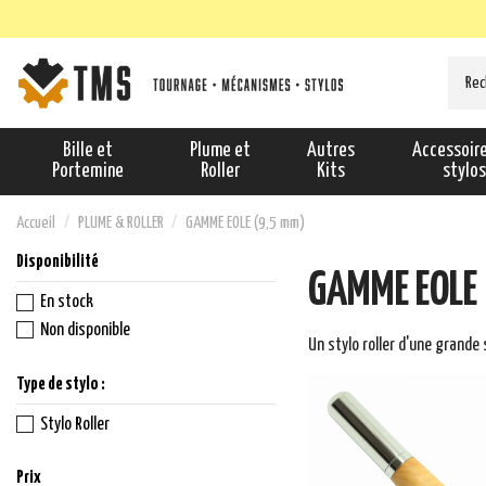
Bille et
Plume et
Autres
Accessoir
Portemine
Roller
Kits
stylo
Accueil
PLUME & ROLLER
GAMME EOLE (9,5 mm)
Disponibilité
GAMME EOLE
En stock
Non disponible
Un stylo roller d'une grande 
Type de stylo :
Stylo Roller
Prix