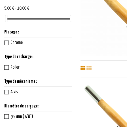
5,00 € - 10,00 €
Placage :
Chromé
Type de recharge :
Roller
Type de mécanisme :
A vis
Diamètre de perçage :
9,5 mm (3/8'')