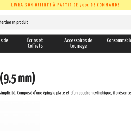
LIVRAISON OFFERTE À PARTIR DE 300€ DE COMMANDE
es de
Écrins et
Accessoires de
Consommabl
s
Coffrets
tournage
 (9,5 mm)
simplicité. Composé d'une épingle plate et d'un bouchon cylindrique, il présente