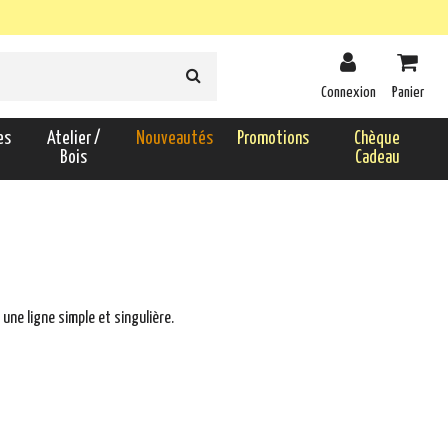
Connexion
Panier
es
Atelier /
Nouveautés
Promotions
Chèque
Bois
Cadeau
 une ligne simple et singulière.