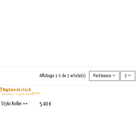
Affichage 1-3 de 3 article(s)
Pertinence
3
Rupture de stock
 Stylo Roller ++
5,40 €