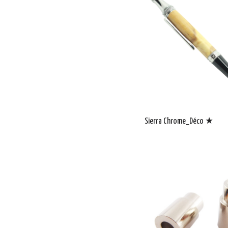
Sierra Chrome_Déco ★