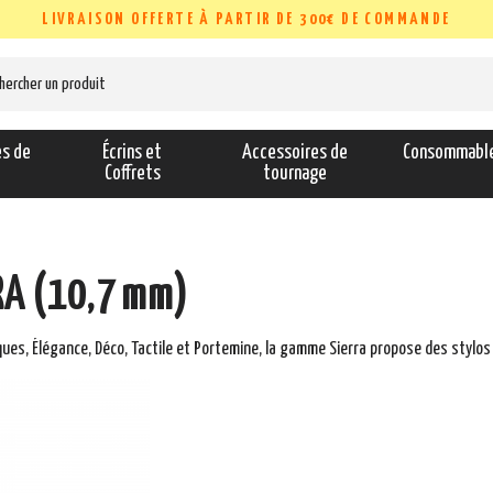
LIVRAISON OFFERTE À PARTIR DE 300€ DE COMMANDE
es de
Écrins et
Accessoires de
Consommabl
s
Coffrets
tournage
RA (10,7 mm)
es, Élégance, Déco, Tactile et Portemine, la gamme Sierra propose des stylos 