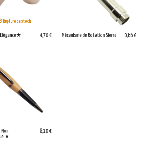
Rupture de stock
s Elégance★
4,70 €
Mécanisme de Rotation Sierra
0,66 €
é Noir
8,10 €
que ★