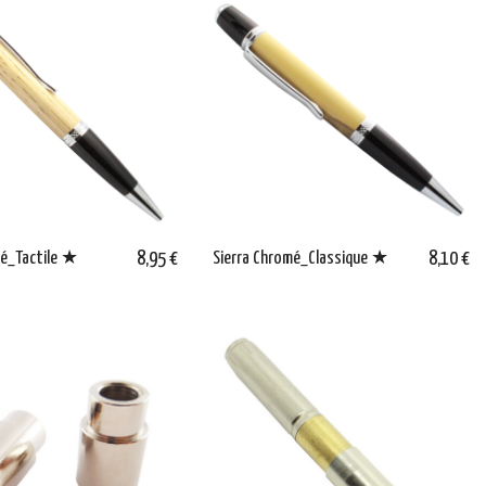
mé_Tactile ★
8,95 €
Sierra Chromé_Classique ★
8,10 €