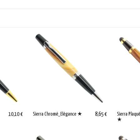
10,10 €
Sierra Chromé_Elégance ★
8,65 €
Sierra Plaqu
★