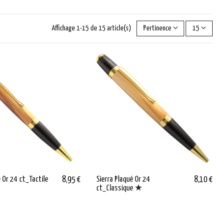
Affichage 1-15 de 15 article(s)
Pertinence
15
é Or 24 ct_Tactile
8,95 €
Sierra Plaqué Or 24
8,10 €
ct_Classique ★