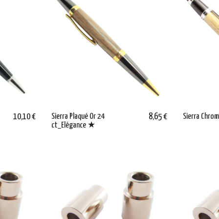
10,10 €
Sierra Plaqué Or 24
8,65 €
Sierra Chro
ct_Elégance ★