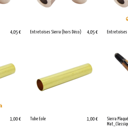
4,05 €
Entretoises Sierra (hors Déco)
4,05 €
Entretoise
ck
1,00 €
Tube Eole
1,00 €
Sierra Plaqu
Mat_Classi