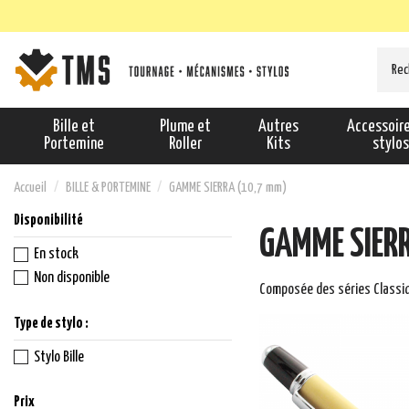
Bille et
Plume et
Autres
Accessoir
Portemine
Roller
Kits
stylo
Accueil
BILLE & PORTEMINE
GAMME SIERRA (10,7 mm)
Disponibilité
GAMME SIER
En stock
Non disponible
Composée des séries Classiqu
Type de stylo :
Stylo Bille
Prix