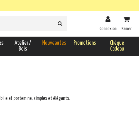
Connexion
Panier
es
Atelier /
Nouveautés
Promotions
Chèque
Bois
Cadeau
bille et portemine, simples et élégants.