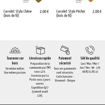
Carrelet Stylo Chêne
2,00 €
Carrelet Stylo Pêcher
2,00 €
(bois de fil)
(bois de fil)
Tourneur sur
Livraison rapide
Paiement
SAV de qualité
bois
sécurisé
Préparation de la
Lun / Mar / Mer /
commande par TMS
Jeu / Ven : 9h - 17h
Un même métier,
Tous vos paiements
sous 12 h.
06 83 51 87 22
Une même passion.
sont sécurisés.
Livraison par La
Carte bancaire -
Poste sous 2 jours
Virement - Chèque
ouvrés.
Expédition 6j/7
(samedi avant
11h).