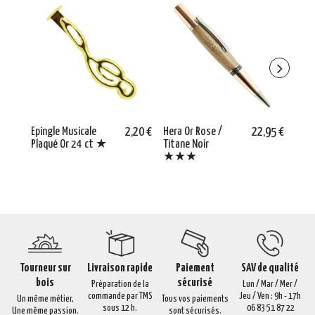
Epingle Musicale
2,20 €
Hera Or Rose /
22,95 €
Carr
Plaqué Or 24 ct ★
Titane Noir
Chên
★★★
trav
Tourneur sur
Livraison rapide
Paiement
SAV de qualité
bois
sécurisé
Préparation de la
Lun / Mar / Mer /
commande par TMS
Jeu / Ven : 9h - 17h
Un même métier,
Tous vos paiements
sous 12 h.
06 83 51 87 22
Une même passion.
sont sécurisés.