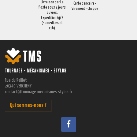
Livraison par La
Carte bancaire -
Poste sous 2 jours
Virement - Chèque
ouvrés.
Expédition 6j/7
(samedi avant
11h).
Rue du Raillet
26340 VERCHENY
contact@tournage-mecanismes-stylos.fr
Qui sommes-nous ?