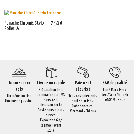
Panache Chromé, Stylo
7,50 €
Roller ★
Tourneur sur
Livraison rapide
Paiement
SAV de qualité
bois
sécurisé
Préparation de la
Lun / Mar / Mer /
commande par TMS
Jeu / Ven : 9h - 17h
Un même métier,
Tous vos paiements
sous 12 h.
06 83 51 87 22
Une même passion.
sont sécurisés.
Livraison par La
Carte bancaire -
Poste sous 2 jours
Virement - Chèque
ouvrés.
Expédition 6j/7
(samedi avant
11h).