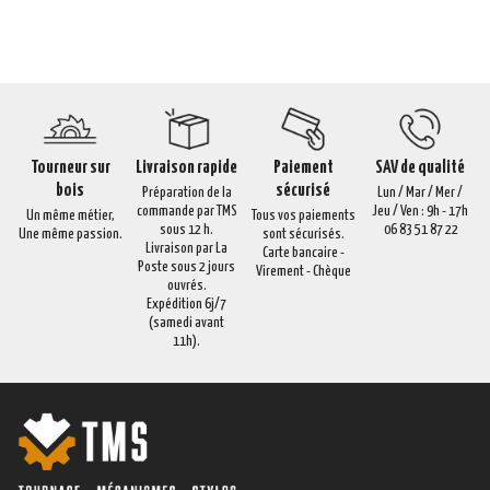
Tourneur sur
Livraison rapide
Paiement
SAV de qualité
bois
sécurisé
Préparation de la
Lun / Mar / Mer /
commande par TMS
Jeu / Ven : 9h - 17h
Un même métier,
Tous vos paiements
sous 12 h.
06 83 51 87 22
Une même passion.
sont sécurisés.
Livraison par La
Carte bancaire -
Poste sous 2 jours
Virement - Chèque
ouvrés.
Expédition 6j/7
(samedi avant
11h).