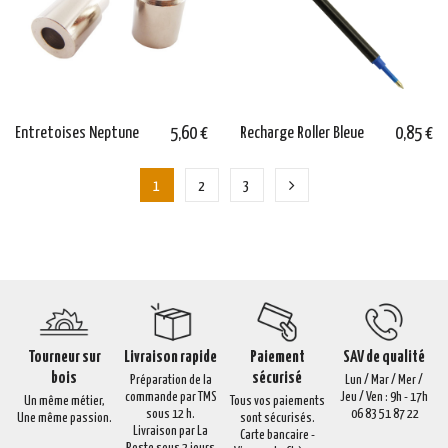
Entretoises Neptune
5,60 €
Recharge Roller Bleue
0,85 €
1
2
3
Tourneur sur
Livraison rapide
Paiement
SAV de qualité
bois
sécurisé
Préparation de la
Lun / Mar / Mer /
commande par TMS
Jeu / Ven : 9h - 17h
Un même métier,
Tous vos paiements
sous 12 h.
06 83 51 87 22
Une même passion.
sont sécurisés.
Livraison par La
Carte bancaire -