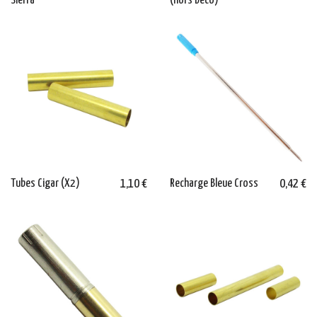
Sierra
(hors Déco)
Tubes Cigar (X2)
1,10 €
Recharge Bleue Cross
0,42 €