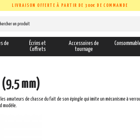
LIVRAISON OFFERTE À PARTIR DE 300€ DE COMMANDE
es de
Écrins et
Accessoires de
Consommabl
s
Coffrets
tournage
 (9,5 mm)
les amateurs de chasse du fait de son épingle qui imite un mécanisme à verrou
nd modèle.