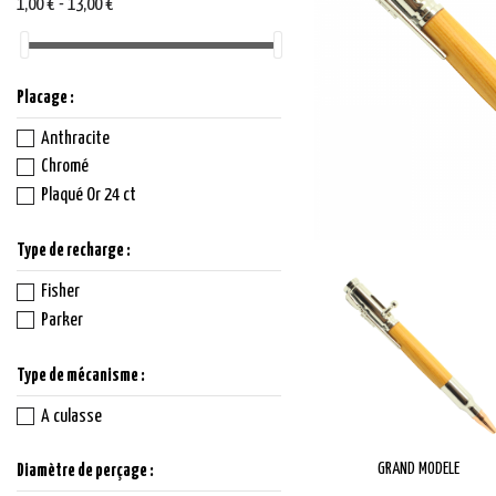
1,00 € - 13,00 €
Placage :
Anthracite
Chromé
Plaqué Or 24 ct
Type de recharge :
Fisher
Parker
Type de mécanisme :
A culasse
GRAND MODELE
Diamètre de perçage :