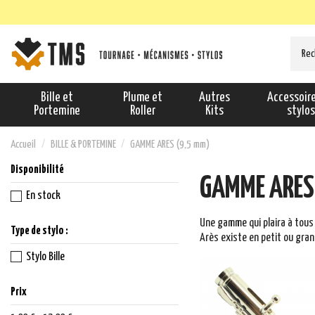
Bille et
Plume et
Autres
Accessoir
Portemine
Roller
Kits
stylo
Accueil
BILLE & PORTEMINE
GAMME ARES (9,5 mm)
Disponibilité
GAMME ARES
En stock
Une gamme qui plaira à tous 
Type de stylo :
Arès existe en petit ou gra
Stylo Bille
Prix