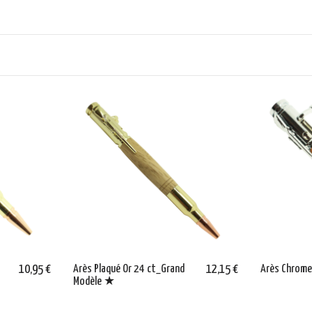
10,95 €
Arès Plaqué Or 24 ct_Grand
12,15 €
Arès Chrom
Modèle ★