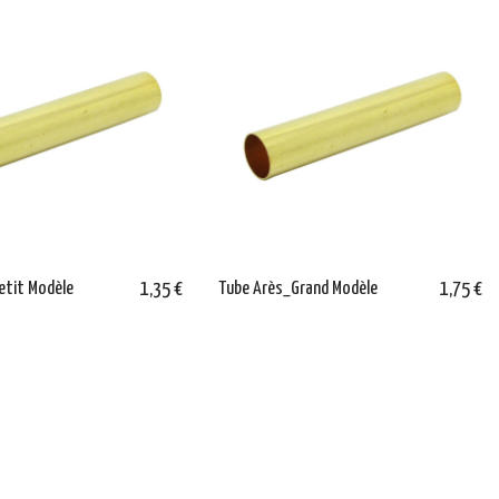
etit Modèle
1,35 €
Tube Arès_Grand Modèle
1,75 €