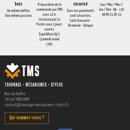
bois
sécurisé
Préparation de la
Lun / Mar / Mer /
commande par TMS
Jeu / Ven : 9h - 17h
Un même métier,
Tous vos paiements
sous 12 h.
06 83 51 87 22
Une même passion.
sont sécurisés.
Livraison par La
Carte bancaire -
Poste sous 2 jours
Virement - Chèque
ouvrés.
Expédition 6j/7
(samedi avant
11h).
Rue du Raillet
26340 VERCHENY
contact@tournage-mecanismes-stylos.fr
Qui sommes-nous ?