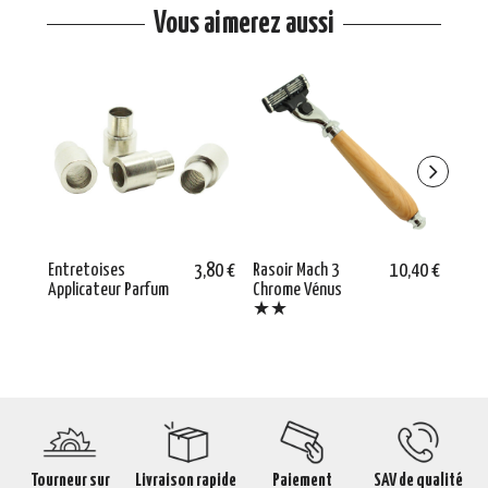
Vous aimerez aussi
Entretoises
3,80 €
Rasoir Mach 3
10,40 €
Entr
Applicateur Parfum
Chrome Vénus
★★
Tourneur sur
Livraison rapide
Paiement
SAV de qualité