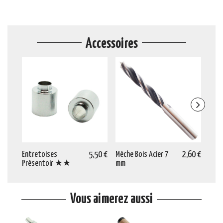
Accessoires
Entretoises
5,50 €
Mèche Bois Acier 7
2,60 €
Mèch
Présentoir ★★
mm
mm
Vous aimerez aussi