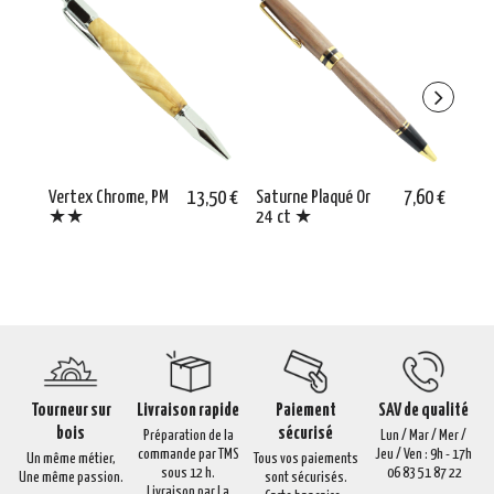
Vertex Chrome, PM
13,50 €
Saturne Plaqué Or
7,60 €
Epin
★★
24 ct ★
Plaq
★
Tourneur sur
Livraison rapide
Paiement
SAV de qualité
bois
sécurisé
Préparation de la
Lun / Mar / Mer /
commande par TMS
Jeu / Ven : 9h - 17h
Un même métier,
Tous vos paiements
sous 12 h.
06 83 51 87 22
Une même passion.
sont sécurisés.
Livraison par La