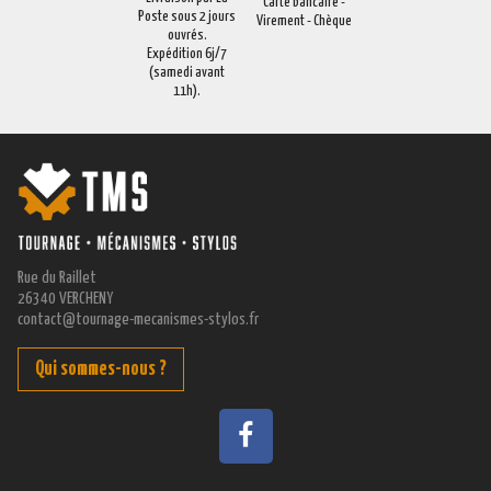
Carte bancaire -
Poste sous 2 jours
Virement - Chèque
ouvrés.
Expédition 6j/7
(samedi avant
11h).
Rue du Raillet
26340 VERCHENY
contact@tournage-mecanismes-stylos.fr
Qui sommes-nous ?