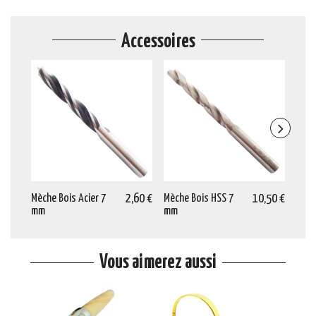
Accessoires
Mèche Bois Acier 7
2,60 €
Mèche Bois HSS 7
10,50 €
Entr
mm
mm
★
Vous aimerez aussi