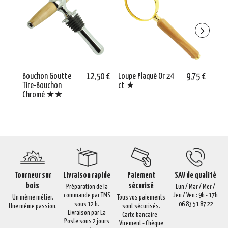
Bouchon Goutte
12,50 €
Loupe Plaqué Or 24
9,75 €
Coup
Tire-Bouchon
ct ★
Chr
Chromé ★★
Tourneur sur
Livraison rapide
Paiement
SAV de qualité
bois
sécurisé
Préparation de la
Lun / Mar / Mer /
commande par TMS
Jeu / Ven : 9h - 17h
Un même métier,
Tous vos paiements
sous 12 h.
06 83 51 87 22
Une même passion.
sont sécurisés.
Livraison par La
Carte bancaire -
Poste sous 2 jours
Virement - Chèque