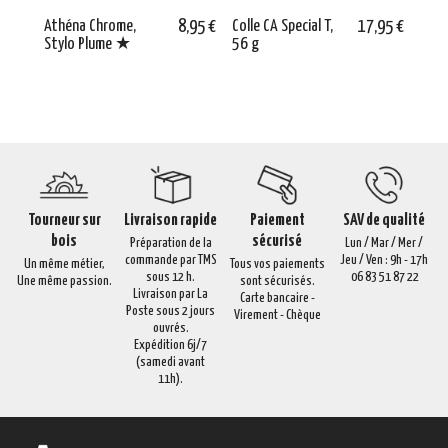
Athéna Chrome,
8,95 €
Colle CA Special T,
17,95 €
Prés
Stylo Plume ★
56 g
Verti
★
Tourneur sur
Livraison rapide
Paiement
SAV de qualité
bois
sécurisé
Préparation de la
Lun / Mar / Mer /
commande par TMS
Jeu / Ven : 9h - 17h
Un même métier,
Tous vos paiements
sous 12 h.
06 83 51 87 22
Une même passion.
sont sécurisés.
Livraison par La
Carte bancaire -
Poste sous 2 jours
Virement - Chèque
ouvrés.
Expédition 6j/7
(samedi avant
11h).