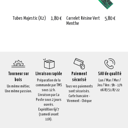
Tubes Majestic (X2)
1,80 €
Carrelet Résine Vert
5,80 €
Mèch
Menthe
mm
Tourneur sur
Livraison rapide
Paiement
SAV de qualité
bois
sécurisé
Préparation de la
Lun / Mar / Mer /
commande par TMS
Jeu / Ven : 9h - 17h
Un même métier,
Tous vos paiements
sous 12 h.
06 83 51 87 22
Une même passion.
sont sécurisés.
Livraison par La
Carte bancaire -
Poste sous 2 jours
Virement - Chèque
ouvrés.
Expédition 6j/7
(samedi avant
11h).