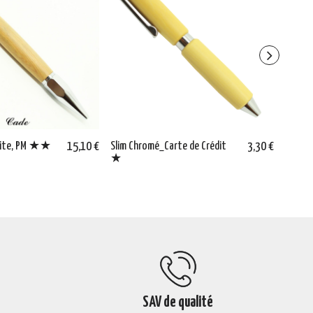
cite, PM ★★
15,10 €
Slim Chromé_Carte de Crédit
3,30 €
Marque
★
5) ★
SAV de qualité