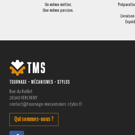
Un même métier,
Préparati
Une même passion.
Livraison
Expéd
Rue du Raillet
26340 VERCHENY
contact@tournage-mecanismes-stylos.fr
Qui sommes-nous ?