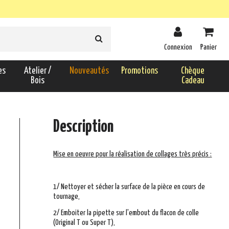
Connexion
Panier
es
Atelier /
Nouveautés
Promotions
Chèque
Bois
Cadeau
Description
Mise en oeuvre pour la réalisation de collages très précis :
1/ Nettoyer et sécher la surface de la pièce en cours de
tournage,
2/ Emboiter la pipette sur l'embout du flacon de colle
(Original T ou Super T),