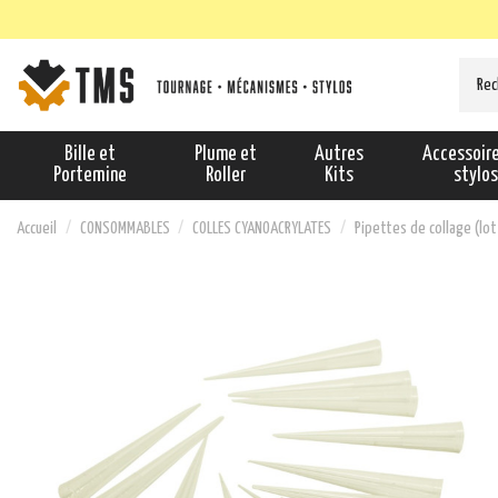
Bille et
Plume et
Autres
Accessoir
Portemine
Roller
Kits
stylo
Accueil
CONSOMMABLES
COLLES CYANOACRYLATES
Pipettes de collage (lo