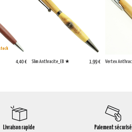
stock
4,40 €
Slim Anthracite_EB ★
1,99 €
Vertex Anthra
Livraison rapide
Paiement sécurisé