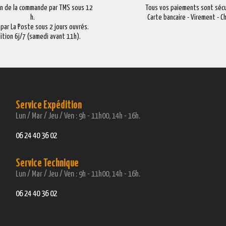
on de la commande par TMS sous 12
Tous vos paiements sont sécu
h.
Carte bancaire - Virement - 
 par La Poste sous 2 jours ouvrés.
ition 6j/7 (samedi avant 11h).
Service Expédition
Lun / Mar / Jeu / Ven : 9h - 11h00, 14h - 16h.
06 24 40 36 02
Service Technique
Lun / Mar / Jeu / Ven : 9h - 11h00, 14h - 16h.
06 24 40 36 02