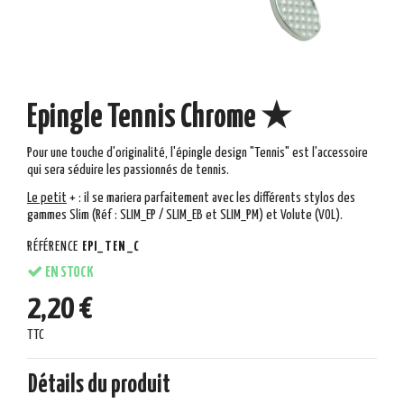
Epingle Tennis Chrome ★
Pour une touche d'originalité, l'épingle design "Tennis" est l'accessoire
qui sera séduire les passionnés de tennis.
Le
peti
t
+
: il se mariera parfaitement avec les différents stylos des
gammes Slim (Réf :
SLIM_EP / SLIM_EB et SLIM_PM) et Volute (VOL).
RÉFÉRENCE
EPI_TEN_C
EN STOCK
2,20 €
TTC
Détails du produit