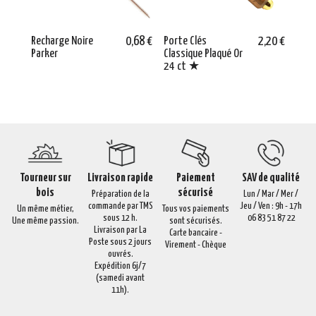
Recharge Noire
0,68 €
Porte Clés
2,20 €
Carr
Parker
Classique Plaqué Or
Violi
24 ct ★
Tourneur sur
Livraison rapide
Paiement
SAV de qualité
bois
sécurisé
Préparation de la
Lun / Mar / Mer /
commande par TMS
Jeu / Ven : 9h - 17h
Un même métier,
Tous vos paiements
sous 12 h.
06 83 51 87 22
Une même passion.
sont sécurisés.
Livraison par La
Carte bancaire -
Poste sous 2 jours
Virement - Chèque
ouvrés.
Expédition 6j/7
(samedi avant
11h).