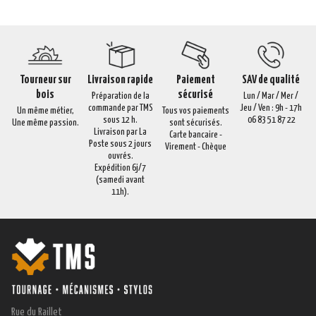
Tourneur sur
Livraison rapide
Paiement
SAV de qualité
bois
sécurisé
Préparation de la
Lun / Mar / Mer /
commande par TMS
Jeu / Ven : 9h - 17h
Un même métier,
Tous vos paiements
sous 12 h.
06 83 51 87 22
Une même passion.
sont sécurisés.
Livraison par La
Carte bancaire -
Poste sous 2 jours
Virement - Chèque
ouvrés.
Expédition 6j/7
(samedi avant
11h).
Rue du Raillet