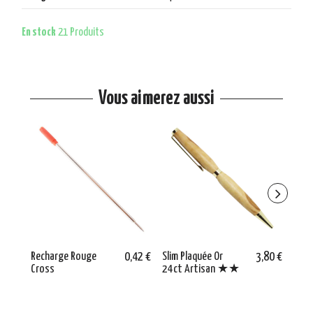
En stock
21 Produits
Vous aimerez aussi
Recharge Rouge
0,42 €
Slim Plaquée Or
3,80 €
Mèch
Cross
24ct Artisan ★★
10,