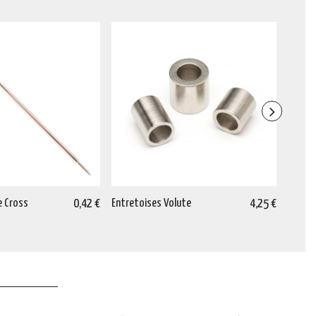
e Cross
0,42 €
Entretoises Volute
4,25 €
Mèche 