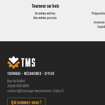
Tourneur sur bois
Un même métier,
Préparati
Une même passion.
Livraison
Expéd
Rue du Raillet
26340 VERCHENY
contact@tournage-mecanismes-stylos.fr
Qui sommes-nous ?