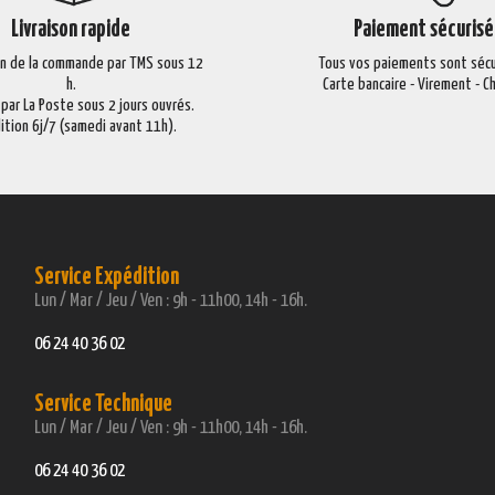
Livraison rapide
Paiement sécurisé
on de la commande par TMS sous 12
Tous vos paiements sont sécu
h.
Carte bancaire - Virement - 
 par La Poste sous 2 jours ouvrés.
ition 6j/7 (samedi avant 11h).
Service Expédition
Lun / Mar / Jeu / Ven : 9h - 11h00, 14h - 16h.
06 24 40 36 02
Service Technique
Lun / Mar / Jeu / Ven : 9h - 11h00, 14h - 16h.
06 24 40 36 02