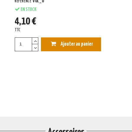
RÉFÉRENCE
VOL_O
EN STOCK
4,10 €
TTC
Ajouter au panier