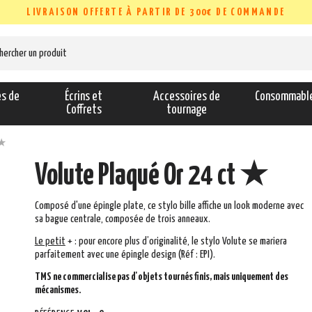
LIVRAISON OFFERTE À PARTIR DE 300€ DE COMMANDE
es de
Écrins et
Accessoires de
Consommabl
s
Coffrets
tournage
 ★
Volute Plaqué Or 24 ct ★
Composé d'une épingle plate, ce stylo bille affiche un look moderne avec
sa bague centrale, composée de trois anneaux.
Le
peti
t
+
: pour encore plus d’originalité, le stylo Volute se mariera
parfaitement avec une épingle design (Réf : EPI).
TMS ne commercialise pas d'objets tournés finis, mais uniquement des
mécanismes.