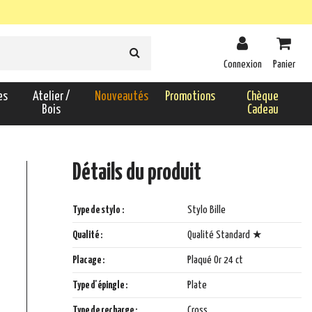
Connexion
Panier
es
Atelier /
Nouveautés
Promotions
Chèque
Bois
Cadeau
Détails du produit
Type de stylo :
Stylo Bille
Qualité :
Qualité Standard ★
Placage :
Plaqué Or 24 ct
Type d'épingle :
Plate
Type de recharge :
Cross