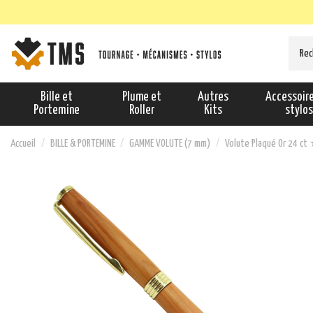
Bille et
Plume et
Autres
Accessoir
Portemine
Roller
Kits
stylo
Accueil
BILLE & PORTEMINE
GAMME VOLUTE (7 mm)
Volute Plaqué Or 24 ct