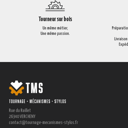
Tourneur sur bois
Un même métier,
Préparati
Une même passion.
Livraison
Expéd
Rue du Raillet
26340 VERCHENY
contact@tournage-mecanismes-stylos.fr