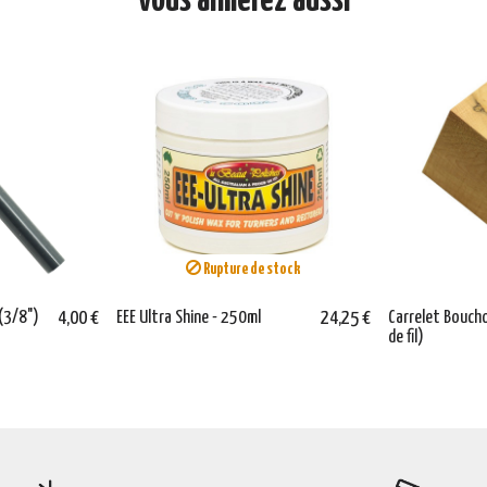
Vous aimerez aussi
Rupture de stock
(3/8")
4,00 €
EEE Ultra Shine - 250ml
24,25 €
Carrelet Bouch
de fil)