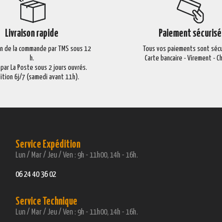
Livraison rapide
Paiement sécurisé
on de la commande par TMS sous 12
Tous vos paiements sont sécu
h.
Carte bancaire - Virement - 
 par La Poste sous 2 jours ouvrés.
ition 6j/7 (samedi avant 11h).
Service Expédition
Lun / Mar / Jeu / Ven : 9h - 11h00, 14h - 16h.
06 24 40 36 02
Service Technique
Lun / Mar / Jeu / Ven : 9h - 11h00, 14h - 16h.