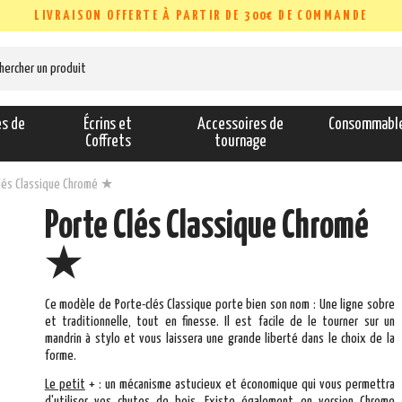
LIVRAISON OFFERTE À PARTIR DE 300€ DE COMMANDE
es de
Écrins et
Accessoires de
Consommabl
s
Coffrets
tournage
lés Classique Chromé ★
Porte Clés Classique Chromé
★
Ce modèle de Porte-clés Classique porte bien son nom : Une ligne sobre
et traditionnelle, tout en finesse.
Il est facile de le tourner sur un
mandrin à stylo et vous laissera une grande liberté dans le choix de la
forme.
Le
peti
t
+
: un mécanisme astucieux et économique qui vous permettra
d'utiliser vos chutes de bois. Existe également en version Chrome