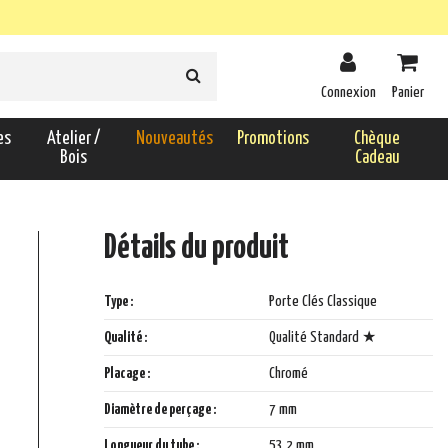
Connexion
Panier
es
Atelier /
Nouveautés
Promotions
Chèque
Bois
Cadeau
Détails du produit
Type :
Porte Clés Classique
Qualité :
Qualité Standard ★
Placage :
Chromé
Diamètre de perçage :
7 mm
Longueur du tube :
53,2 mm