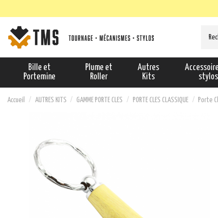
Bille et
Plume et
Autres
Accessoir
Portemine
Roller
Kits
stylo
Accueil
AUTRES KITS
GAMME PORTE CLES
PORTE CLES CLASSIQUE
Porte C