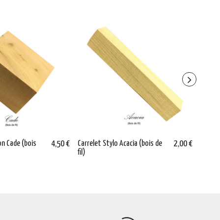
on Cade (bois
4,50 €
Carrelet Stylo Acacia (bois de
2,00 €
Slim 
fil)