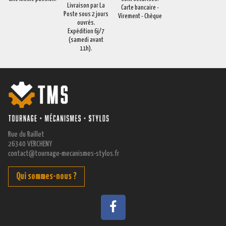
Livraison par La
Carte bancaire -
Poste sous 2 jours
Virement - Chèque
ouvrés.
Expédition 6j/7
(samedi avant
11h).
Rue du Raillet
26340 VERCHENY
contact@tournage-mecanismes-stylos.fr
Qui sommes-nous ?