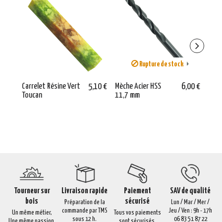
Rupture de stock
Carrelet Résine Vert
5,10 €
Mèche Acier HSS
6,00 €
Apol
Toucan
11,7 mm
24 
Tourneur sur
Livraison rapide
Paiement
SAV de qualité
bois
sécurisé
Préparation de la
Lun / Mar / Mer /
commande par TMS
Jeu / Ven : 9h - 17h
Un même métier,
Tous vos paiements
sous 12 h.
06 83 51 87 22
Une même passion.
sont sécurisés.