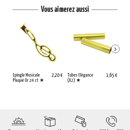
Vous aimerez aussi
Epingle Musicale
2,20 €
Tubes Elégance
1,65 €
Régl
Plaqué Or 24 ct ★
(X2) ★
Inox