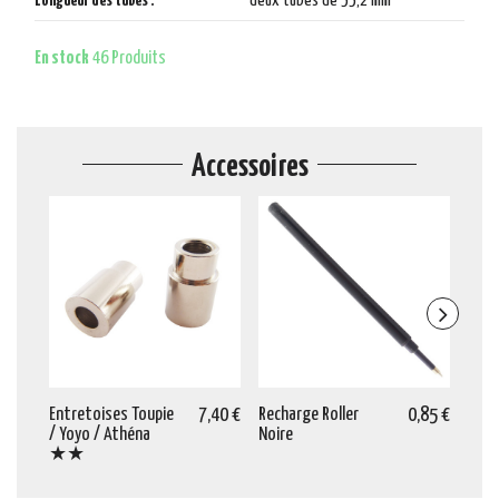
Longueur des tubes :
deux tubes de 55,2 mm
En stock
46 Produits
Accessoires
Entretoises Toupie
7,40 €
Recharge Roller
0,85 €
Mèch
/ Yoyo / Athéna
Noire
mm
★★