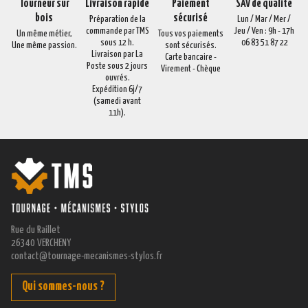
Tourneur sur
Livraison rapide
Paiement
SAV de qualité
bois
sécurisé
Préparation de la
Lun / Mar / Mer /
commande par TMS
Jeu / Ven : 9h - 17h
Un même métier,
Tous vos paiements
sous 12 h.
06 83 51 87 22
Une même passion.
sont sécurisés.
Livraison par La
Carte bancaire -
Poste sous 2 jours
Virement - Chèque
ouvrés.
Expédition 6j/7
(samedi avant
11h).
Rue du Raillet
26340 VERCHENY
contact@tournage-mecanismes-stylos.fr
Qui sommes-nous ?