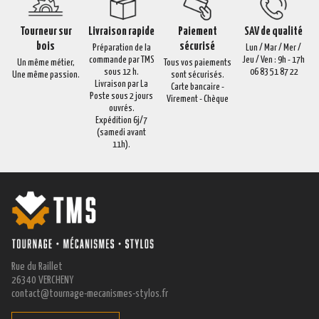
Tourneur sur
Livraison rapide
Paiement
SAV de qualité
bois
sécurisé
Préparation de la
Lun / Mar / Mer /
commande par TMS
Jeu / Ven : 9h - 17h
Un même métier,
Tous vos paiements
sous 12 h.
06 83 51 87 22
Une même passion.
sont sécurisés.
Livraison par La
Carte bancaire -
Poste sous 2 jours
Virement - Chèque
ouvrés.
Expédition 6j/7
(samedi avant
11h).
Rue du Raillet
26340 VERCHENY
contact@tournage-mecanismes-stylos.fr