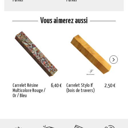
Parker
Parker
Vous aimerez aussi
Carrelet Résine
6,40 €
Carrelet Stylo If
2,50 €
Vern
Multicolore Rouge /
(bois de travers)
500 
Or / Bleu