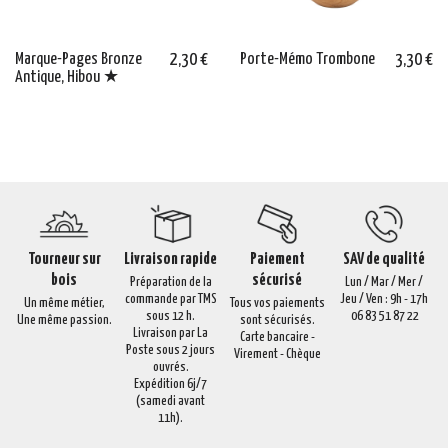
Marque-Pages Bronze
2,30 €
Porte-Mémo Trombone
3,30 €
Antique, Hibou ★
Tourneur sur
Livraison rapide
Paiement
SAV de qualité
bois
sécurisé
Préparation de la
Lun / Mar / Mer /
commande par TMS
Jeu / Ven : 9h - 17h
Un même métier,
Tous vos paiements
sous 12 h.
06 83 51 87 22
Une même passion.
sont sécurisés.
Livraison par La
Carte bancaire -
Poste sous 2 jours
Virement - Chèque
ouvrés.
Expédition 6j/7
(samedi avant
11h).