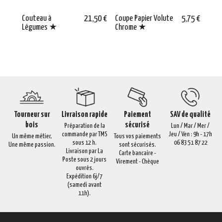
Couteau à
21,50 €
Coupe Papier Volute
5,75 €
Carr
Légumes ★
Chrome ★
Cypr
trav
Tourneur sur
Livraison rapide
Paiement
SAV de qualité
bois
sécurisé
Préparation de la
Lun / Mar / Mer /
commande par TMS
Jeu / Ven : 9h - 17h
Un même métier,
Tous vos paiements
sous 12 h.
06 83 51 87 22
Une même passion.
sont sécurisés.
Livraison par La
Carte bancaire -
Poste sous 2 jours
Virement - Chèque
ouvrés.
Expédition 6j/7
(samedi avant
11h).