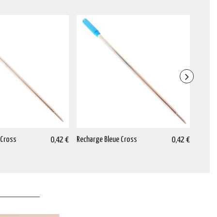
 Cross
0,42 €
Recharge Bleue Cross
0,42 €
Rechar