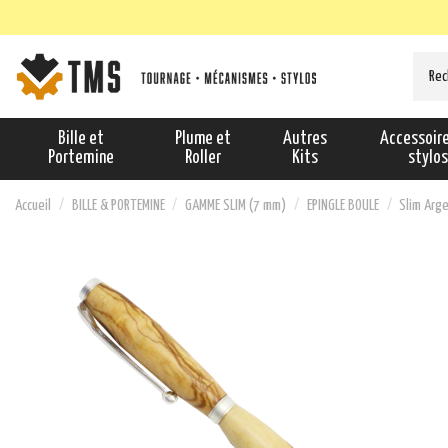
Bille et
Plume et
Autres
Accessoir
Portemine
Roller
Kits
stylo
Accueil
BILLE & PORTEMINE
GAMME SLIM (7 mm)
EPINGLE BOULE
Slim Arg