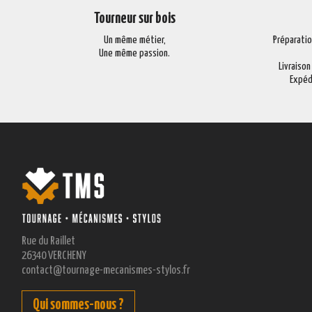
Tourneur sur bois
Un même métier,
Préparati
Une même passion.
Livraison
Expéd
Rue du Raillet
26340 VERCHENY
contact@tournage-mecanismes-stylos.fr
Qui sommes-nous ?