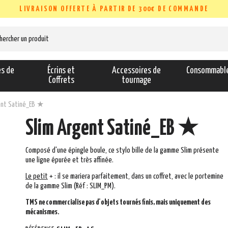
LIVRAISON OFFERTE À PARTIR DE 300€ DE COMMANDE
es de
Écrins et
Accessoires de
Consommabl
s
Coffrets
tournage
ent Satiné_EB ★
Slim Argent Satiné_EB ★
Composé d'une épingle boule, ce stylo bille de la gamme Slim présente
une ligne épurée et très affinée.
Le
peti
t
+
: il se mariera parfaitement, dans un coffret, avec le portemine
de la gamme Slim (Réf :
SLIM_PM).
TMS ne commercialise pas d'objets tournés finis, mais uniquement des
mécanismes.