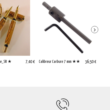
me_SR ★
7,40 €
Calibreur Carbure 7 mm ★★
36,50 €
Entret