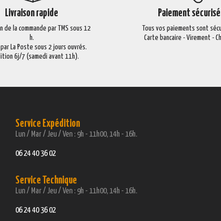
Livraison rapide
Paiement sécurisé
on de la commande par TMS sous 12
Tous vos paiements sont sécu
h.
Carte bancaire - Virement - 
 par La Poste sous 2 jours ouvrés.
ition 6j/7 (samedi avant 11h).
Service Expédition
Lun / Mar / Jeu / Ven : 9h - 11h00, 14h - 16h.
06 24 40 36 02
Service Technique
Lun / Mar / Jeu / Ven : 9h - 11h00, 14h - 16h.
06 24 40 36 02