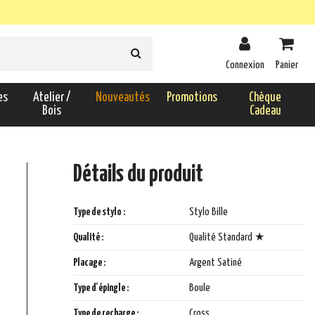
Connexion
Panier
es
Atelier /
Nouveautés
Promotions
Chèque
Bois
Cadeau
Détails du produit
Type de stylo :
Stylo Bille
Qualité :
Qualité Standard ★
Placage :
Argent Satiné
Type d'épingle :
Boule
Type de recharge :
Cross