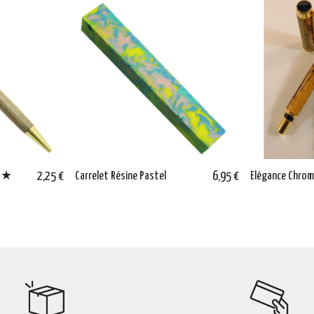
B ★
2,25 €
Carrelet Résine Pastel
6,95 €
Elégance Chro