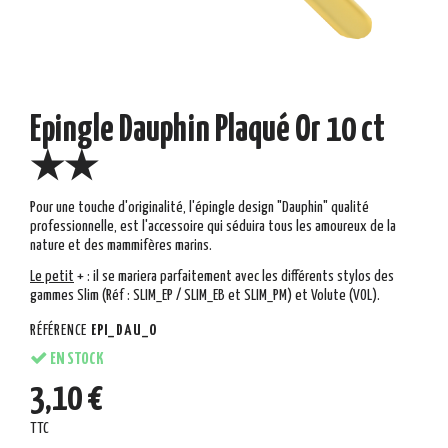
Epingle Dauphin Plaqué Or 10 ct
★★
Pour une touche d'originalité, l'épingle design "Dauphin" qualité
professionnelle, est l'accessoire qui séduira tous les amoureux de la
nature et des mammifères marins.
Le
peti
t
+
: il se mariera parfaitement avec les différents stylos des
gammes Slim (Réf :
SLIM_EP / SLIM_EB et SLIM_PM) et Volute (VOL).
RÉFÉRENCE
EPI_DAU_O
EN STOCK
3,10 €
TTC