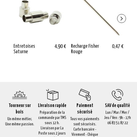
Entretoises
4,90 €
Recharge Fisher
0,47 €
Epin
Saturne
Rouge
Plaq
Tourneur sur
Livraison rapide
Paiement
SAV de qualité
bois
sécurisé
Préparation de la
Lun / Mar / Mer /
commande par TMS
Jeu / Ven : 9h - 17h
Un même métier,
Tous vos paiements
sous 12 h.
06 83 51 87 22
Une même passion.
sont sécurisés.
Livraison par La
Carte bancaire -
Poste sous 2 jours
Virement - Chèque