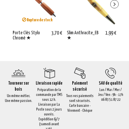
Rupture de stock
Porte Clés Stylo
3,70 €
Slim Anthracite_EB
1,99 €
Slim
Chromé ★
★
★
Tourneur sur
Livraison rapide
Paiement
SAV de qualité
bois
sécurisé
Préparation de la
Lun / Mar / Mer /
commande par TMS
Jeu / Ven : 9h - 17h
Un même métier,
Tous vos paiements
sous 12 h.
06 83 51 87 22
Une même passion.
sont sécurisés.
Livraison par La
Carte bancaire -
Poste sous 2 jours
Virement - Chèque
ouvrés.
Expédition 6j/7
(samedi avant