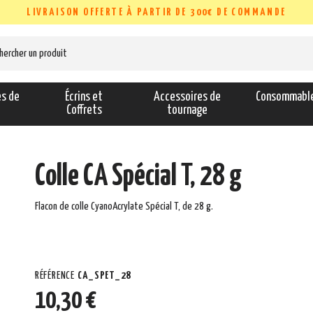
LIVRAISON OFFERTE À PARTIR DE 300€ DE COMMANDE
es de
Écrins et
Accessoires de
Consommabl
s
Coffrets
tournage
Colle CA Spécial T, 28 g
Flacon de colle CyanoAcrylate Spécial T, de 28 g.
RÉFÉRENCE
CA_SPET_28
10,30 €