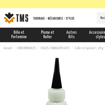
Bille et
Plume et
Autres
Accessoir
Portemine
Roller
Kits
stylo
Accueil
CONSOMMABLES
COLLES CYANOACRYLATES
Colle CA Spécial T, 28 g