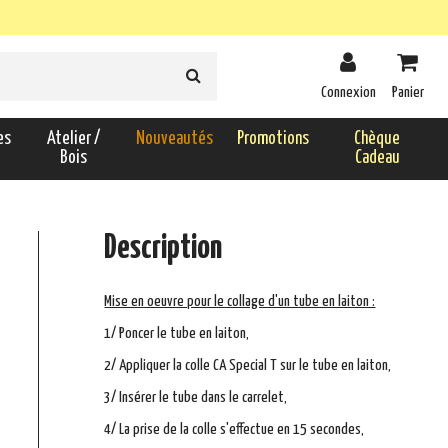
Connexion
Panier
es
Atelier /
Nouveautés
Promotions
Chèque
Bois
Cadeau
Description
Mise en oeuvre pour le collage d'un tube en laiton :
1/ Poncer le tube en laiton,
2/ Appliquer la colle CA Special T sur le tube en laiton,
3/ Insérer le tube dans le carrelet,
4/ La prise de la colle s'effectue en 15 secondes,