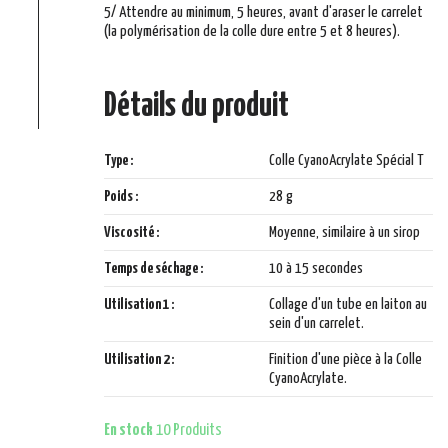
5/ Attendre au minimum, 5 heures, avant d'araser le carrelet
(la polymérisation de la colle dure entre 5 et 8 heures).
Détails du produit
Type :
Colle CyanoAcrylate Spécial T
Poids :
28 g
Viscosité :
Moyenne, similaire à un sirop
Temps de séchage :
10 à 15 secondes
Utilisation 1 :
Collage d'un tube en laiton au
sein d'un carrelet.
Utilisation 2 :
Finition d'une pièce à la Colle
CyanoAcrylate.
En stock
10 Produits