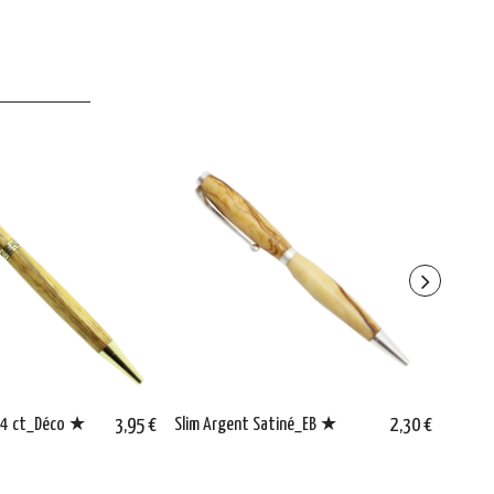
 24 ct_Déco ★
3,95 €
Slim Argent Satiné_EB ★
2,30 €
Entret