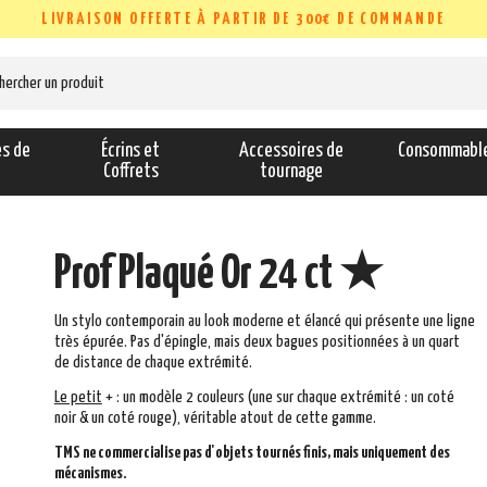
LIVRAISON OFFERTE À PARTIR DE 300€ DE COMMANDE
es de
Écrins et
Accessoires de
Consommabl
s
Coffrets
tournage
Prof Plaqué Or 24 ct ★
Un stylo contemporain au look moderne et élancé qui
présente une ligne
très épurée.
Pas d'épingle, mais deux bagues positionnées à un quart
de distance de chaque extrémité.
Le
peti
t
+
: un
modèle 2 couleurs (une sur chaque extrémité : un coté
noir & un coté rouge), véritable atout de cette gamme.
TMS ne commercialise pas d'objets tournés finis, mais uniquement des
mécanismes.