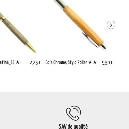
 satiné_EB ★
2,25 €
Eole Chrome, Stylo Roller ★★
9,50 €
Slim 
SAV de qualité