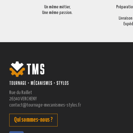
Un même métier,
Préparati
Une même passion.
Livraison
Expéd
Rue du Raillet
26340 VERCHENY
contact@tournage-mecanismes-stylos.fr
Qui sommes-nous ?