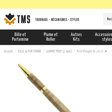
Bille et
Plume et
Autres
Accessoir
Portemine
Roller
Kits
stylo
Accueil
BILLE & PORTEMINE
GAMME PROF (7 mm)
Prof Plaqué Or 24 ct ★