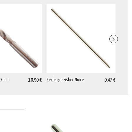
 7 mm
10,50 €
Recharge Fisher Noire
0,47 €
Rechar