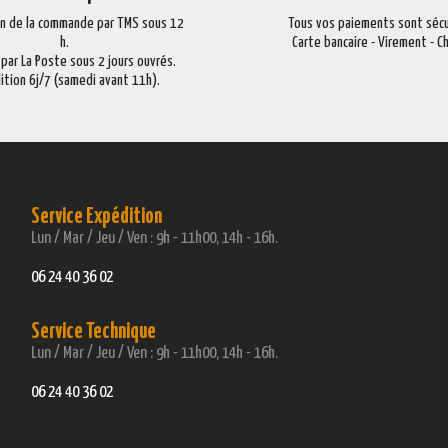
on de la commande par TMS sous 12
Tous vos paiements sont sécu
h.
Carte bancaire - Virement - 
 par La Poste sous 2 jours ouvrés.
ition 6j/7 (samedi avant 11h).
Service Expédition
Lun / Mar / Jeu / Ven : 9h - 11h00, 14h - 16h.
06 24 40 36 02
Service Technique
Lun / Mar / Jeu / Ven : 9h - 11h00, 14h - 16h.
06 24 40 36 02