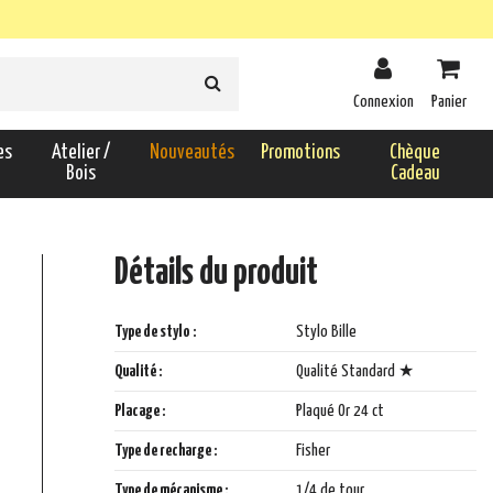
Connexion
Panier
es
Atelier /
Nouveautés
Promotions
Chèque
Bois
Cadeau
Détails du produit
Type de stylo :
Stylo Bille
Qualité :
Qualité Standard ★
Placage :
Plaqué Or 24 ct
Type de recharge :
Fisher
Type de mécanisme :
1/4 de tour