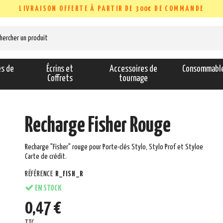
LIVRAISON OFFERTE À PARTIR DE 300€ DE COMMANDE
es de
Écrins et
Accessoires de
Consommabl
s
Coffrets
tournage
Recharge Fisher Rouge
Recharge "Fisher" rouge pour Porte-clés Stylo, Stylo Prof et Styloe
Carte de crédit.
RÉFÉRENCE
R_FISH_R
EN STOCK
0,47 €
TTC