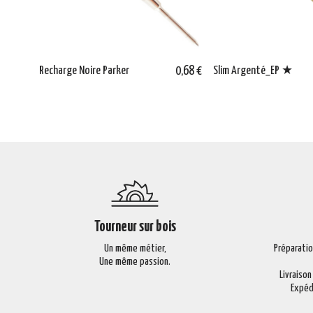
Recharge Noire Parker
0,68 €
Slim Argenté_EP ★
Tourneur sur bois
Un même métier,
Préparati
Une même passion.
Livraison
Expéd