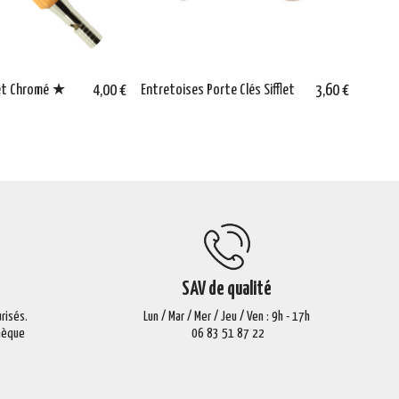
flet Chromé ★
4,00 €
Entretoises Porte Clés Sifflet
3,60 €
Slim 
SAV de qualité
risés.
Lun / Mar / Mer / Jeu / Ven : 9h - 17h
Chèque
06 83 51 87 22