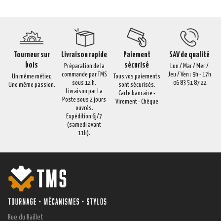
Tourneur sur
Livraison rapide
Paiement
SAV de qualité
bois
sécurisé
Préparation de la
Lun / Mar / Mer /
commande par TMS
Jeu / Ven : 9h - 17h
Un même métier,
Tous vos paiements
sous 12 h.
06 83 51 87 22
Une même passion.
sont sécurisés.
Livraison par La
Carte bancaire -
Poste sous 2 jours
Virement - Chèque
ouvrés.
Expédition 6j/7
(samedi avant
11h).
Rue du Raillet