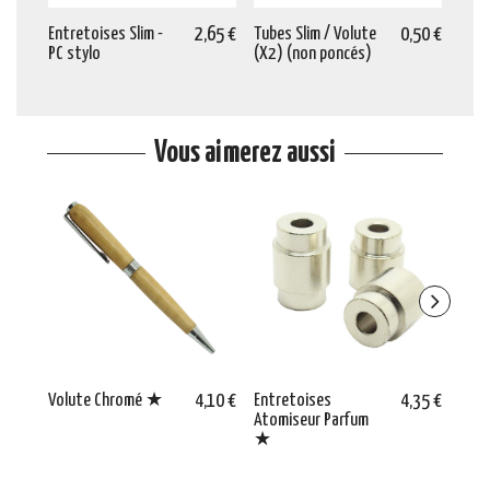
Entretoises Slim -
2,65 €
Tubes Slim / Volute
0,50 €
Méca
PC stylo
(X2) (non poncés)
Rota
Volu
Vous aimerez aussi
Volute Chromé ★
4,10 €
Entretoises
4,35 €
Vert
Atomiseur Parfum
★
★